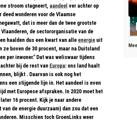
ene stroom stagneert,
aandeel
ver achter op
er deed wonderen voor de Vlaamse
egawatt, dat is meer dan de twee grootste
V Vlaanderen, de sectororganisatie van de
en haalden dus een kwart van alle
energie
uit
Mee
en ze boven de 30 procent, maar na Duitsland
n per inwoner." Dat was weliswaar tijdens
achter bij de rest van
Europa
: ons land haalt
nen, blijkt . Daarvan is ook nog het
ens een stijgende lijn in. Het aandeel is even
trijd met Europese afspraken. In 2020 moet het
later 16 procent. Kijk je naar andere
t van de energie duurzaam) dan zou dat een
eranderen. Misschien toch GroenLinks weer