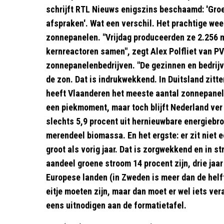
schrijft RTL Nieuws enigszins beschaamd: 'Gro
afspraken'. Wat een verschil. Het prachtige we
zonnepanelen. "Vrijdag produceerden ze 2.256 m
kernreactoren samen", zegt Alex Polfliet van P
zonnepanelenbedrijven. "De gezinnen en bedrijv
de zon. Dat is indrukwekkend. In Duitsland zitt
heeft Vlaanderen het meeste aantal zonnepanele
een piekmoment, maar toch blijft Nederland ver 
slechts 5,9 procent uit hernieuwbare energiebron
merendeel biomassa. En het ergste: er zit niet e
groot als vorig jaar. Dat is zorgwekkend en in s
aandeel groene stroom 14 procent zijn, drie jaar 
Europese landen (in Zweden is meer dan de helf
eitje moeten zijn, maar dan moet er wel iets v
eens uitnodigen aan de formatietafel.