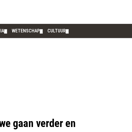
IA
WETENSCHAP
CULTUUR
▼
▼
▼
 we gaan verder en