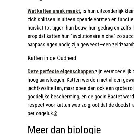
Wat katten uniek maakt,
is hun uitzonderlijk klei
zich splitsen in uiteenlopende vormen en functies
huiskat tot tijger: hun bouw, hun gedrag en zelfs 
erop dat katten hun "evolutionaire niche" zo suc
aanpassingen nodig zijn geweest—een zeldzaamheid
Katten in de Oudheid
Deze perfecte eigenschappen
zijn vermoedelijk
hoog aansloegen. Katten werden niet alleen gew
jachtkwaliteiten, maar speelden ook een grote rol
goddelijke bescherming, en de godin Bastet werd
respect voor katten was zo groot dat de doodstra
per ongeluk.
2
Meer dan biologie