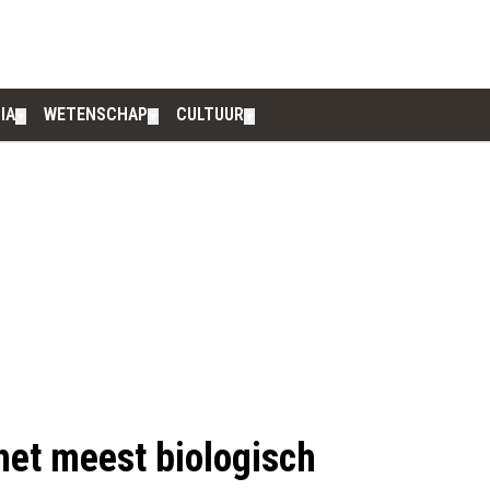
IA
WETENSCHAP
CULTUUR
▼
▼
▼
het meest biologisch