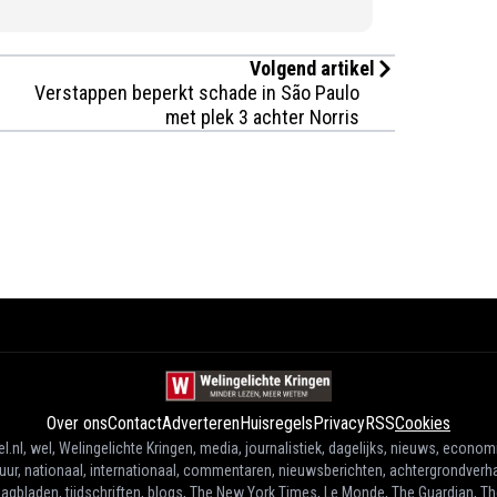
Volgend artikel
Verstappen beperkt schade in São Paulo
met plek 3 achter Norris
Over ons
Contact
Adverteren
Huisregels
Privacy
RSS
Cookies
l.nl, wel, Welingelichte Kringen, media, journalistiek, dagelijks, nieuws, econom
tuur, nationaal, internationaal, commentaren, nieuwsberichten, achtergrondverha
agbladen, tijdschriften, blogs, The New York Times, Le Monde, The Guardian, T