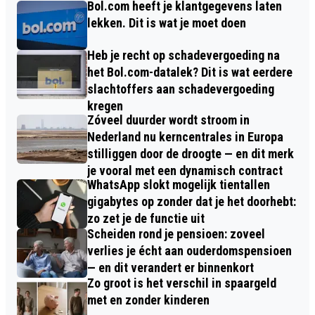
Bol.com heeft je klantgegevens laten
lekken. Dit is wat je moet doen
Heb je recht op schadevergoeding na
het Bol.com-datalek? Dit is wat eerdere
slachtoffers aan schadevergoeding
kregen
Zóveel duurder wordt stroom in
Nederland nu kerncentrales in Europa
stilliggen door de droogte — en dit merk
je vooral met een dynamisch contract
WhatsApp slokt mogelijk tientallen
gigabytes op zonder dat je het doorhebt:
zo zet je de functie uit
Scheiden rond je pensioen: zoveel
verlies je écht aan ouderdomspensioen
— en dit verandert er binnenkort
Zo groot is het verschil in spaargeld
met en zonder kinderen