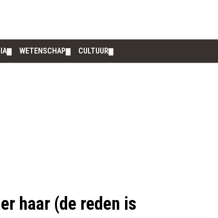
IA
WETENSCHAP
CULTUUR
▼
▼
▼
der haar (de reden is