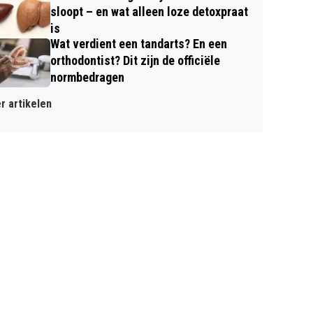
sloopt – en wat alleen loze detoxpraat
is
Wat verdient een tandarts? En een
orthodontist? Dit zijn de officiële
normbedragen
r artikelen