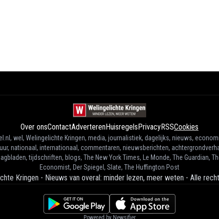
Over ons
Contact
Adverteren
Huisregels
Privacy
RSS
Cookies
l.nl, wel, Welingelichte Kringen, media, journalistiek, dagelijks, nieuws, econom
tuur, nationaal, internationaal, commentaren, nieuwsberichten, achtergrondverha
agbladen, tijdschriften, blogs, The New York Times, Le Monde, The Guardian, T
Economist, Der Spiegel, Slate, The Huffington Post
ichte Kringen - Nieuws van overal: minder lezen, meer weten
-
Alle rec
Powered by Newsifier