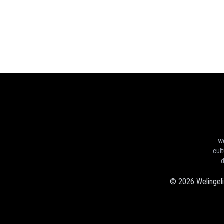
we
cul
d
©
2026
Welingel