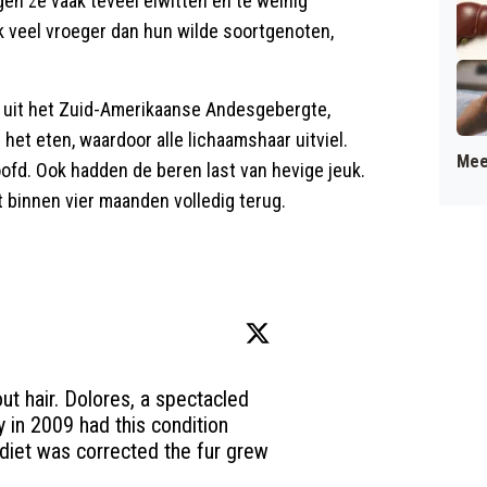
gen ze vaak teveel eiwitten en te weinig
k veel vroeger dan hun wilde soortgenoten,
jk uit het Zuid-Amerikaanse Andesgebergte,
het eten, waardoor alle lichaamshaar uitviel.
Mee
ofd. Ook hadden de beren last van hevige jeuk.
 binnen vier maanden volledig terug.
ut hair. Dolores, a spectacled 
 in 2009 had this condition 
diet was corrected the fur grew 