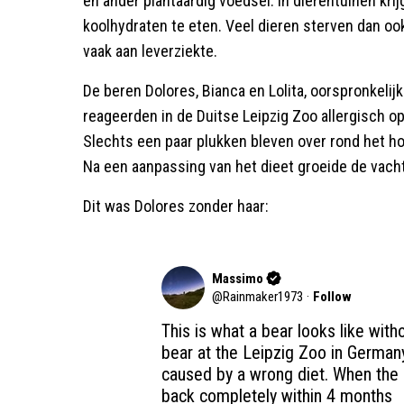
en ander plantaardig voedsel. In dierentuinen krij
koolhydraten te eten. Veel dieren sterven dan oo
vaak aan leverziekte.
De beren Dolores, Bianca en Lolita, oorspronkeli
reageerden in de Duitse Leipzig Zoo allergisch op 
Slechts een paar plukken bleven over rond het ho
Na een aanpassing van het dieet groeide de vacht
Dit was Dolores zonder haar:
Massimo
@
Rainmaker1973
·
Follow
This is what a bear looks like witho
bear at the Leipzig Zoo in Germany
caused by a wrong diet. When the 
back completely within 4 months 
