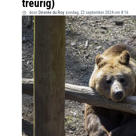
treurig)
door
Désirée du Roy
zondag, 22 september 2024 om 8:16