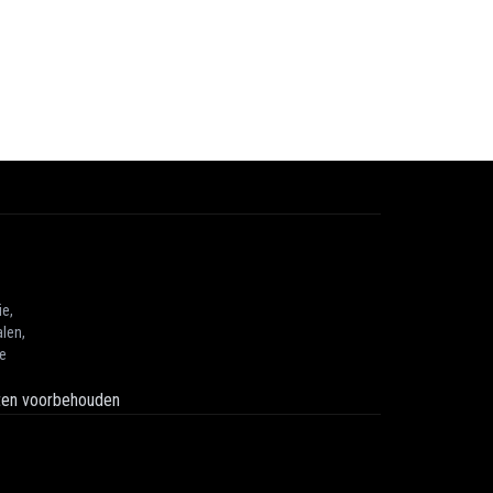
ie,
len,
he
hten voorbehouden