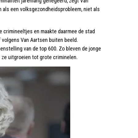
naliteit jarenlang genegeerd, zegt Van
 als een volksgezondheidsprobleem, niet als
te crimineeltjes en maakte daarmee de stad
f volgens Van Aartsen buiten beeld.
menstelling van de top 600. Zo bleven de jonge
ze uitgroeien tot grote criminelen.