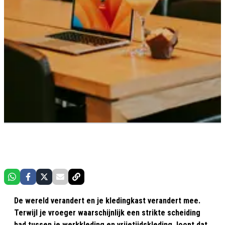
De wereld verandert en je kledingkast verandert mee.
Terwijl je vroeger waarschijnlijk een strikte scheiding
had tussen je werkkleding en vrijetijdskleding, loopt dat