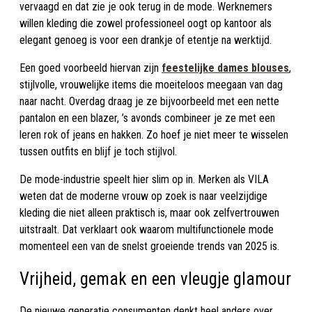
vervaagd en dat zie je ook terug in de mode. Werknemers
willen kleding die zowel professioneel oogt op kantoor als
elegant genoeg is voor een drankje of etentje na werktijd.
Een goed voorbeeld hiervan zijn
feestelijke dames blouses
,
stijlvolle, vrouwelijke items die moeiteloos meegaan van dag
naar nacht. Overdag draag je ze bijvoorbeeld met een nette
pantalon en een blazer, ’s avonds combineer je ze met een
leren rok of jeans en hakken. Zo hoef je niet meer te wisselen
tussen outfits en blijf je toch stijlvol.
De mode-industrie speelt hier slim op in. Merken als VILA
weten dat de moderne vrouw op zoek is naar veelzijdige
kleding die niet alleen praktisch is, maar ook zelfvertrouwen
uitstraalt. Dat verklaart ook waarom multifunctionele mode
momenteel een van de snelst groeiende trends van 2025 is.
Vrijheid, gemak en een vleugje glamour
De nieuwe generatie consumenten denkt heel anders over