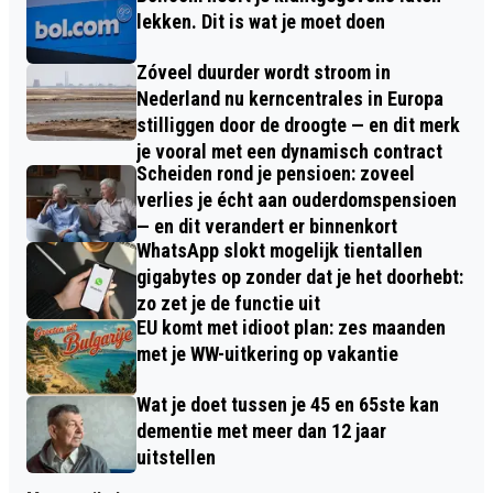
lekken. Dit is wat je moet doen
Zóveel duurder wordt stroom in
Nederland nu kerncentrales in Europa
stilliggen door de droogte — en dit merk
je vooral met een dynamisch contract
Scheiden rond je pensioen: zoveel
verlies je écht aan ouderdomspensioen
— en dit verandert er binnenkort
WhatsApp slokt mogelijk tientallen
gigabytes op zonder dat je het doorhebt:
zo zet je de functie uit
EU komt met idioot plan: zes maanden
met je WW-uitkering op vakantie
Wat je doet tussen je 45 en 65ste kan
dementie met meer dan 12 jaar
uitstellen