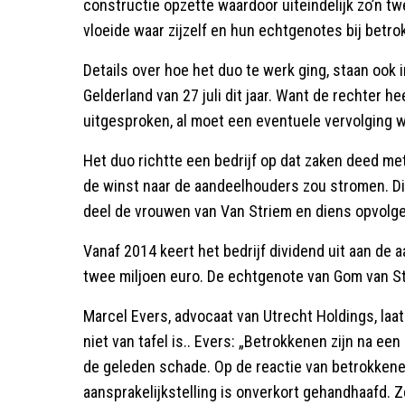
constructie opzette waardoor uiteindelijk zo’n tw
vloeide waar zijzelf en hun echtgenotes bij betr
Details over hoe het duo te werk ging, staan ook
Gelderland van 27 juli dit jaar. Want de rechter he
uitgesproken, al moet een eventuele vervolging 
Het duo richtte een bedrijf op dat zaken deed met d
de winst naar de aandeelhouders zou stromen. D
deel de vrouwen van Van Striem en diens opvolge
Vanaf 2014 keert het bedrijf dividend uit aan de
twee miljoen euro. De echtgenote van Gom van St
Marcel Evers, advocaat van Utrecht Holdings, laa
niet van tafel is.. Evers: „Betrokkenen zijn na ee
de geleden schade. Op de reactie van betrokkene
aansprakelijkstelling is onverkort gehandhaafd. 