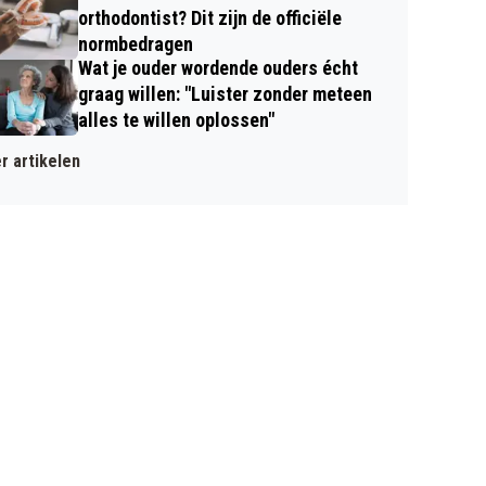
orthodontist? Dit zijn de officiële
normbedragen
Wat je ouder wordende ouders écht
graag willen: "Luister zonder meteen
alles te willen oplossen"
r artikelen