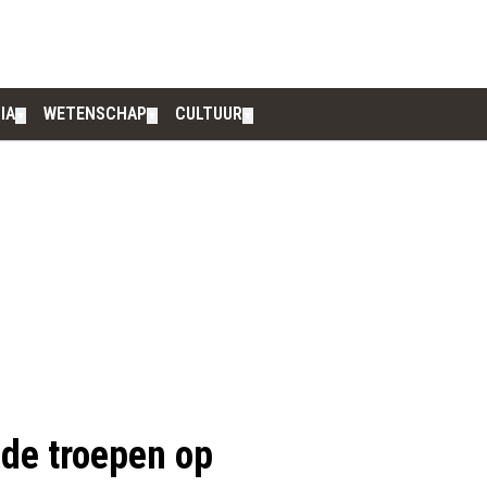
IA
WETENSCHAP
CULTUUR
▼
▼
▼
e de troepen op