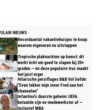
ULAIR NIEUWS
Recordaantal vakantiehuisjes te koop:
waarom eigenaren nu uitstappen
Tropische plaknachten op komst: dit
werkt écht om goed te slapen bij 20+
graden — en deze populaire truc maakt
het juist erger
Hilarische persiflages B&B Vol liefde:
"Even lekker mijn inner Fred aan het
channelen"
Infantino's duurste geheim: UEFA
betaalde zijn ex-medewerkster af —
inclusief MBA