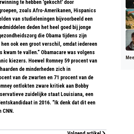
rwinning te hebben 'gekocht' door
rsgroepen, zoals Afro-Amerikanen, Hispanics
elden van studieleningen bijvoorbeeld een
edmiddelen deden het heel goed bij jonge
ezondheidszorg die Obama tijdens zijn
 hen ook een groot verschil, omdat iedereen
rs kwam te vallen.” Obamacare was volgens
Mee
anic kiezers. Hoewel Romney 59 procent van
schaarden de minderheden zich in
ocent van de zwarten en 71 procent van de
mney ontlokten zware kritiek aan Bobby
servatieve zuidelijke staat Louisiana, een
dentskandidaat in 2016. “Ik denk dat dit een
en CNN.
Volgend artikel