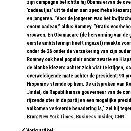
zijn campagne betichtte hij Obama ervan de ove
'cadeautjes' uit te delen aan specifieke kieze
en jongeren. "Voor de jongeren was het kwijtsch
enorm cadeau,” aldus Romney. “Gratis voorbeho
vrouwen. En Obamacare (de hervorming van de g
eerste ambtstermijn heeft ingezet) maakte voor
onder de 26 onder de verzekering van zijn oude
Romney ook heel populair onder zwarte en Hisp
de blanke kiezers achter zich wist te krijgen, 
overweldigende mate achter de president: 93 pr
Hispanics stemde op hem. De uitspraken van Ro
Jindal, de Republikeinse gouverneur van de con
rijzende ster in de partij en een mogelijke presi
volkomen verkeerde benadering is,” zei hij teg
Bron:
New York Times
,
Business Insider
,
CNN
Vorig artikel