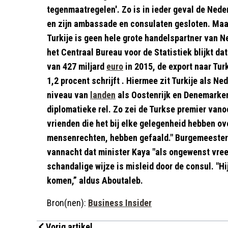
tegenmaatregelen'. Zo is in ieder geval de Ned
en zijn ambassade en consulaten gesloten. Maa
Turkije is geen hele grote handelspartner van N
het Centraal Bureau voor de Statistiek blijkt d
van 427 miljard
euro
in 2015, de export naar Turk
1,2 procent schrijft . Hiermee zit Turkije als N
niveau van
landen
als Oostenrijk en Denemarken.
diplomatieke rel. Zo zei de Turkse premier va
vrienden die het bij elke gelegenheid hebben ov
mensenrechten, hebben gefaald." Burgemeester
vannacht dat minister Kaya "als ongewenst vree
schandalige wijze is misleid door de consul. "H
komen,” aldus Aboutaleb.
Bron(nen):
Business Insider
Vorig artikel