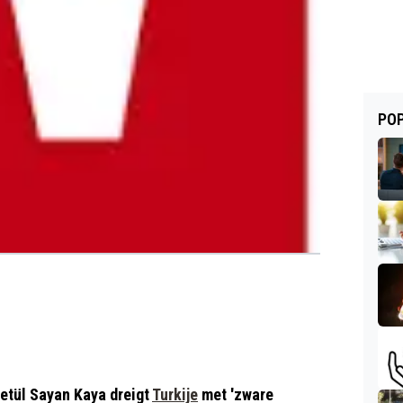
POP
Betül Sayan Kaya dreigt
Turkije
met 'zware