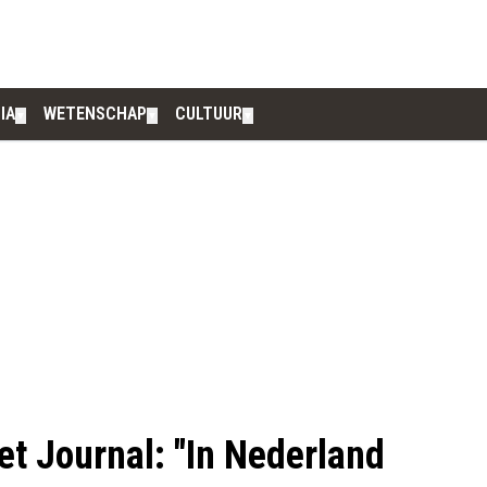
IA
WETENSCHAP
CULTUUR
▼
▼
▼
eet Journal: "In Nederland