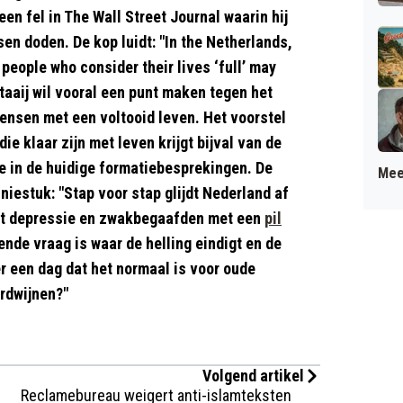
een fel in The Wall Street Journal waarin hij
en doden. De kop luidt: "In the Netherlands,
y people who consider their lives ‘full’ may
Staaij wil vooral een punt maken tegen het
ensen met een voltooid leven. Het voorstel
e klaar zijn met leven krijgt bijval van de
e in de huidige formatiebesprekingen. De
Mee
iniestuk: "Stap voor stap glijdt Nederland af
met depressie en zwakbegaafden met een
pil
nde vraag is waar de helling eindigt en de
 er een dag dat het normaal is voor oude
rdwijnen?"
Volgend artikel
Reclamebureau weigert anti-islamteksten