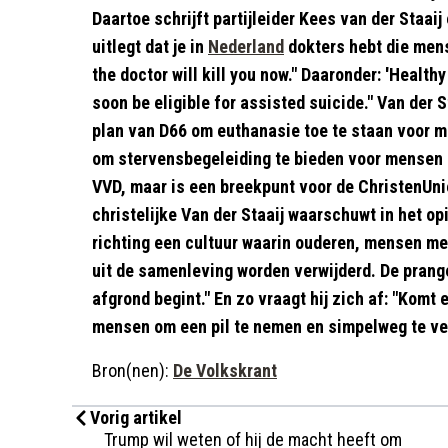
Daartoe schrijft partijleider Kees van der Staaij 
uitlegt dat je in
Nederland
dokters hebt die mens
the doctor will kill you now." Daaronder: 'Health
soon be eligible for assisted suicide." Van der 
plan van D66 om euthanasie toe te staan voor m
om stervensbegeleiding te bieden voor mensen di
VVD, maar is een breekpunt voor de ChristenUni
christelijke Van der Staaij waarschuwt in het op
richting een cultuur waarin ouderen, mensen 
uit de samenleving worden verwijderd. De prange
afgrond begint." En zo vraagt hij zich af: "Komt
mensen om een pil te nemen en simpelweg te ve
Bron(nen):
De Volkskrant
Vorig artikel
Trump wil weten of hij de macht heeft om