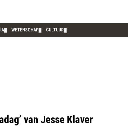
IA
WETENSCHAP
CULTUUR
▼
▼
▼
padag’ van Jesse Klaver