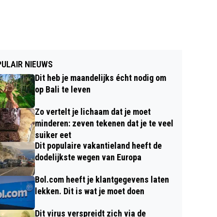
ULAIR NIEUWS
Dit heb je maandelijks écht nodig om
op Bali te leven
Zo vertelt je lichaam dat je moet
minderen: zeven tekenen dat je te veel
suiker eet
Dit populaire vakantieland heeft de
dodelijkste wegen van Europa
Bol.com heeft je klantgegevens laten
lekken. Dit is wat je moet doen
Dit virus verspreidt zich via de