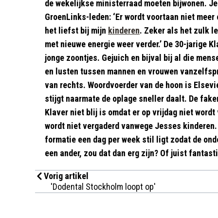
de wekelijkse ministerraad moeten bijwonen. Jes
GroenLinks-leden: ‘Er wordt voortaan niet meer 
het liefst bij mijn
kinderen
. Zeker als het zulk 
met nieuwe energie weer verder.’ De 30-jarige K
jonge zoontjes. Gejuich en bijval bij al die men
en lusten tussen mannen en vrouwen vanzelfspr
van rechts. Woordvoerder van de hoon is Elsevi
stijgt naarmate de oplage sneller daalt. De fa
Klaver niet blij is omdat er op vrijdag niet word
wordt niet vergaderd vanwege Jesses kinderen. T
formatie een dag per week stil ligt zodat de o
een ander, zou dat dan erg zijn? Of juist fantast
Vorig artikel
'Dodental Stockholm loopt op'