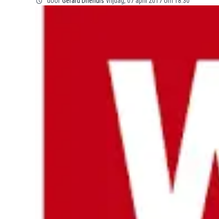
door
Gerard Driehuis
vrijdag, 07 april 2017 om 18:30