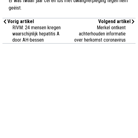
Er was twaalf jaar cel en tbs met dwangverpleging tegen hem
geëist.
Vorig artikel
Volgend artikel
RIVM: 24 mensen kregen
Merkel ontkent
waarschijnlijk hepatitis A
achterhouden informatie
door AH-bessen
over herkomst coronavirus