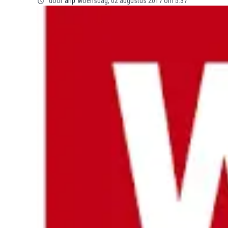
door
anp
woensdag, 02 augustus 2017 om 5:37