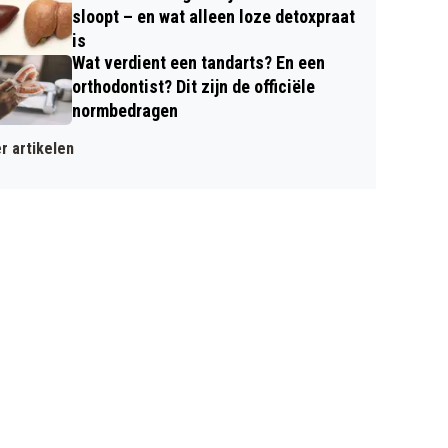
sloopt – en wat alleen loze detoxpraat
is
Wat verdient een tandarts? En een
orthodontist? Dit zijn de officiële
normbedragen
r artikelen