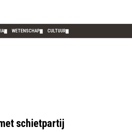
IA
WETENSCHAP
CULTUUR
▼
▼
▼
met schietpartij