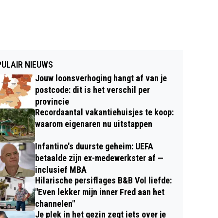
ULAIR NIEUWS
Jouw loonsverhoging hangt af van je
postcode: dit is het verschil per
provincie
Recordaantal vakantiehuisjes te koop:
waarom eigenaren nu uitstappen
Infantino's duurste geheim: UEFA
betaalde zijn ex-medewerkster af —
inclusief MBA
Hilarische persiflages B&B Vol liefde:
"Even lekker mijn inner Fred aan het
channelen"
Je plek in het gezin zegt iets over je