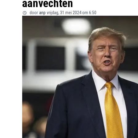
aanvechten
door
anp
vrijdag, 31 mei 2024 om 6:50