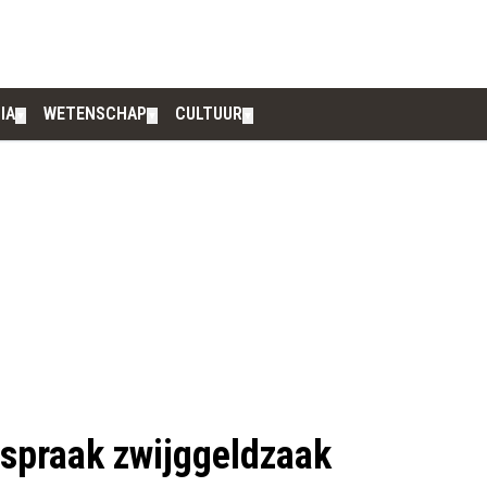
IA
WETENSCHAP
CULTUUR
▼
▼
▼
spraak zwijggeldzaak