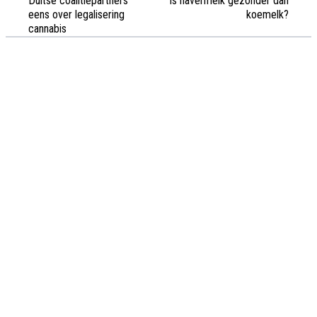
Duitse coalitiepartners
Is havermelk gezonder dan
eens over legalisering
koemelk?
cannabis