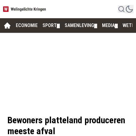
ECONOMIE
SPORT
SAMENLEVING
MEDIA
WETE
▼
▼
▼
Bewoners platteland produceren
meeste afval