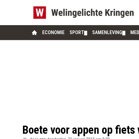
ECONOMIE
SPORT
SAMENLEVING
MED
▼
▼
Boete voor appen op fiets