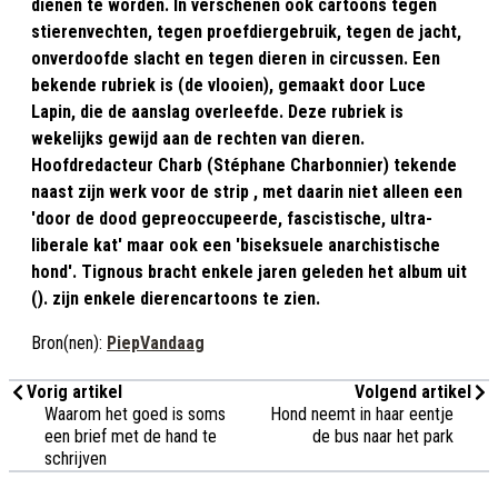
dienen te worden. In verschenen ook cartoons tegen
stierenvechten, tegen proefdiergebruik, tegen de jacht,
onverdoofde slacht en tegen dieren in circussen. Een
bekende rubriek is (de vlooien), gemaakt door Luce
Lapin, die de aanslag overleefde. Deze rubriek is
wekelijks gewijd aan de rechten van dieren.
Hoofdredacteur Charb (Stéphane Charbonnier) tekende
naast zijn werk voor de strip , met daarin niet alleen een
'door de dood gepreoccupeerde, fascistische, ultra-
liberale kat' maar ook een 'biseksuele anarchistische
hond'. Tignous bracht enkele jaren geleden het album uit
(). zijn enkele dierencartoons te zien.
Bron(nen):
PiepVandaag
Vorig artikel
Volgend artikel
Waarom het goed is soms
Hond neemt in haar eentje
een brief met de hand te
de bus naar het park
schrijven