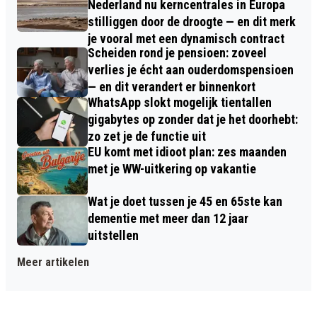
Nederland nu kerncentrales in Europa
stilliggen door de droogte — en dit merk
je vooral met een dynamisch contract
Scheiden rond je pensioen: zoveel
verlies je écht aan ouderdomspensioen
— en dit verandert er binnenkort
WhatsApp slokt mogelijk tientallen
gigabytes op zonder dat je het doorhebt:
zo zet je de functie uit
EU komt met idioot plan: zes maanden
met je WW-uitkering op vakantie
Wat je doet tussen je 45 en 65ste kan
dementie met meer dan 12 jaar
uitstellen
Meer artikelen