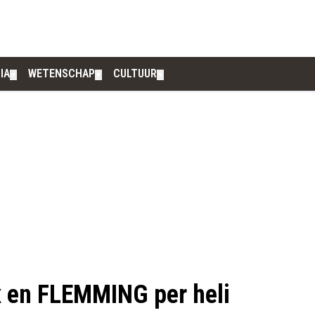
IA
WETENSCHAP
CULTUUR
▼
▼
▼
 en FLEMMING per heli