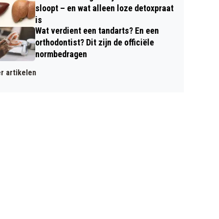
sloopt – en wat alleen loze detoxpraat
is
Wat verdient een tandarts? En een
orthodontist? Dit zijn de officiële
normbedragen
r artikelen