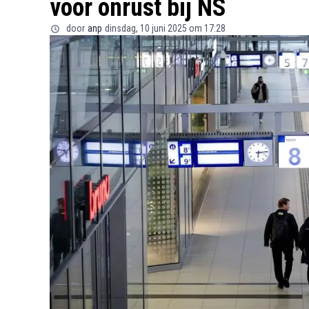
voor onrust bij NS
door
anp
dinsdag, 10 juni 2025 om 17:28