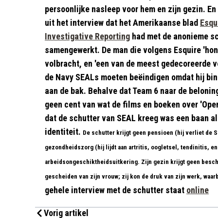
persoonlijke nasleep voor hem en zijn gezin. En h
uit het interview dat het Amerikaanse blad
Esqu
Investigative Reporting
had met de anonieme sch
samengewerkt. De man die volgens Esquire 'hon
volbracht, en 'een van de meest gedecoreerde vet
de Navy SEALs moeten beëindigen omdat hij bin 
aan de bak. Behalve dat Team 6 naar de beloning 
geen cent van wat de films en boeken over 'Ope
dat de schutter van SEAL kreeg was een baan a
identiteit.
De schutter krijgt geen pensioen (hij verliet de 
gezondheidszorg (hij lijdt aan artritis, oogletsel, tendinitis, 
arbeidsongeschiktheidsuitkering. Zijn gezin krijgt geen besch
gescheiden van zijn vrouw; zij kon de druk van zijn werk, waarbi
gehele interview met de schutter staat
online
Vorig artikel