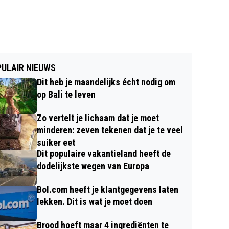
ULAIR NIEUWS
Dit heb je maandelijks écht nodig om
op Bali te leven
Zo vertelt je lichaam dat je moet
minderen: zeven tekenen dat je te veel
suiker eet
Dit populaire vakantieland heeft de
dodelijkste wegen van Europa
Bol.com heeft je klantgegevens laten
lekken. Dit is wat je moet doen
Brood hoeft maar 4 ingrediënten te