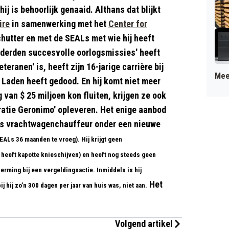
ij is behoorlijk genaaid. Althans dat blijkt
ire
in samenwerking met het
Center for
utter en met de SEALs met wie hij heeft
derden succesvolle oorlogsmissies' heeft
eranen' is, heeft zijn 16-jarige carrière bij
Mee
Laden heeft gedood. En hij komt niet meer
van $ 25 miljoen kon fluiten, krijgen ze ook
ratie Geronimo' opleveren. Het enige aanbod
ls vrachtwagenchauffeur onder een nieuwe
SEALs 36 maanden te vroeg). Hij krijgt geen
en heeft kapotte knieschijven) en heeft nog steeds geen
erming bij een vergeldingsactie. Inmiddels is hij
Het
j hij zo’n 300 dagen per jaar van huis was, niet aan.
Volgend artikel