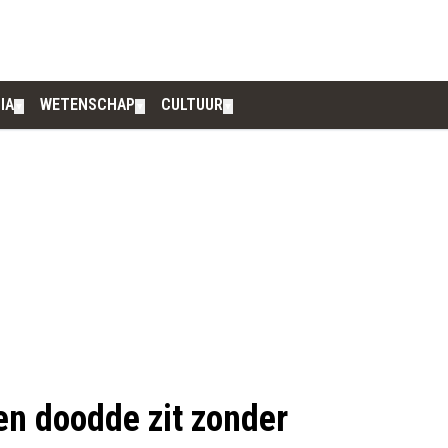
IA
WETENSCHAP
CULTUUR
▼
▼
▼
en doodde zit zonder