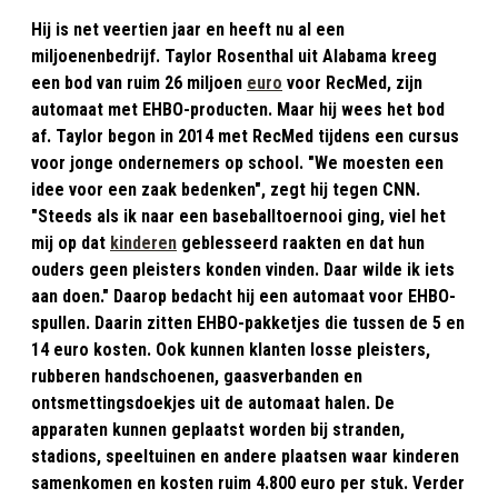
Hij is net veertien jaar en heeft nu al een
miljoenenbedrijf. Taylor Rosenthal uit Alabama kreeg
een bod van ruim 26 miljoen
euro
voor RecMed, zijn
automaat met EHBO-producten. Maar hij wees het bod
af. Taylor begon in 2014 met RecMed tijdens een cursus
voor jonge ondernemers op school. "We moesten een
idee voor een zaak bedenken", zegt hij tegen CNN.
"Steeds als ik naar een baseballtoernooi ging, viel het
mij op dat
kinderen
geblesseerd raakten en dat hun
ouders geen pleisters konden vinden. Daar wilde ik iets
aan doen." Daarop bedacht hij een automaat voor EHBO-
spullen. Daarin zitten EHBO-pakketjes die tussen de 5 en
14 euro kosten. Ook kunnen klanten losse pleisters,
rubberen handschoenen, gaasverbanden en
ontsmettingsdoekjes uit de automaat halen. De
apparaten kunnen geplaatst worden bij stranden,
stadions, speeltuinen en andere plaatsen waar kinderen
samenkomen en kosten ruim 4.800 euro per stuk. Verder