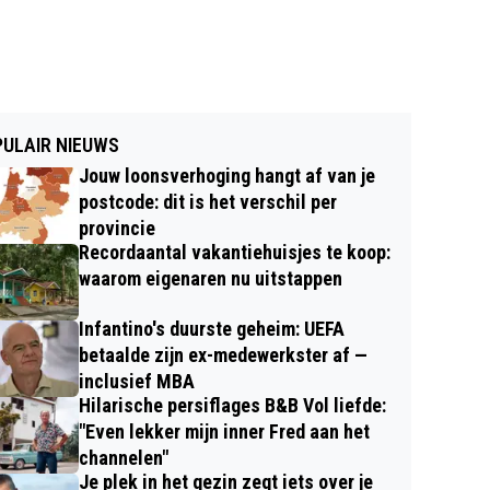
ULAIR NIEUWS
Jouw loonsverhoging hangt af van je
postcode: dit is het verschil per
provincie
Recordaantal vakantiehuisjes te koop:
waarom eigenaren nu uitstappen
Infantino's duurste geheim: UEFA
betaalde zijn ex-medewerkster af —
inclusief MBA
Hilarische persiflages B&B Vol liefde:
"Even lekker mijn inner Fred aan het
channelen"
Je plek in het gezin zegt iets over je