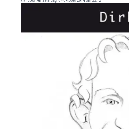
door
Ari
zaterdag, 04 oktober 2014 om 22:12