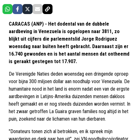
CARACAS (ANP) - Het dodental van de dubbele
aardbeving in Venezuela is opgelopen naar 3811, zo
blijkt uit cijfers die parlementslid Jorge Rodriguez
woensdag naar buiten heeft gebracht. Daarnaast zijn er
16.740 gewonden en is het aantal mensen dat ontheemd
is geraakt gestegen tot 17.907.
De Verenigde Naties deden woensdag een dringende oproep
voor bijna 300 miljoen dollar aan noodhulp voor Venezuela. De
humanitaire nood in het land is enorm nadat een van de ergste
aardbevingen in Latijns-Amerika duizenden mensen dakloos
heeft gemaakt en er nog steeds duizenden worden vermist. In
het zwaar getroffen La Guaira graven families nog altijd in het
puin, zoekend naar de lichamen van hun dierbaren.
"Donateurs tonen zich al betrokken, en ik spreek mijn
waardering en dank naar hen uit", zei VN-noodhulpcoördinator