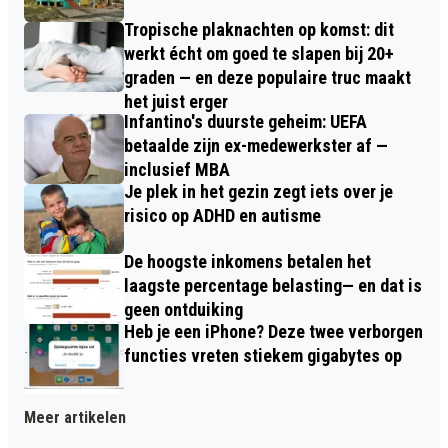
Tropische plaknachten op komst: dit
werkt écht om goed te slapen bij 20+
graden — en deze populaire truc maakt
het juist erger
Infantino's duurste geheim: UEFA
betaalde zijn ex-medewerkster af —
inclusief MBA
Je plek in het gezin zegt iets over je
risico op ADHD en autisme
De hoogste inkomens betalen het
laagste percentage belasting— en dat is
geen ontduiking
Heb je een iPhone? Deze twee verborgen
functies vreten stiekem gigabytes op
Meer artikelen