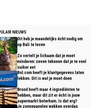
ULAIR NIEUWS
Dit heb je maandelijks écht nodig om
op Bali te leven
Zo vertelt je lichaam dat je moet
minderen: zeven tekenen dat je te veel
suiker eet
Bol.com heeft je klantgegevens laten
lekken. Dit is wat je moet doen
Brood hoeft maar 4 ingrediënten te
hebben, maar dit zit er écht in jouw
supermarkt-boterham. Is dat erg?
Je zonnepanelen wekken overdag