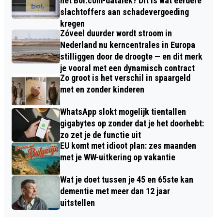
het Bol.com-datalek? Dit is wat eerdere
slachtoffers aan schadevergoeding
kregen
Zóveel duurder wordt stroom in
Nederland nu kerncentrales in Europa
stilliggen door de droogte — en dit merk
je vooral met een dynamisch contract
Zo groot is het verschil in spaargeld
met en zonder kinderen
WhatsApp slokt mogelijk tientallen
gigabytes op zonder dat je het doorhebt:
zo zet je de functie uit
EU komt met idioot plan: zes maanden
met je WW-uitkering op vakantie
Wat je doet tussen je 45 en 65ste kan
dementie met meer dan 12 jaar
uitstellen