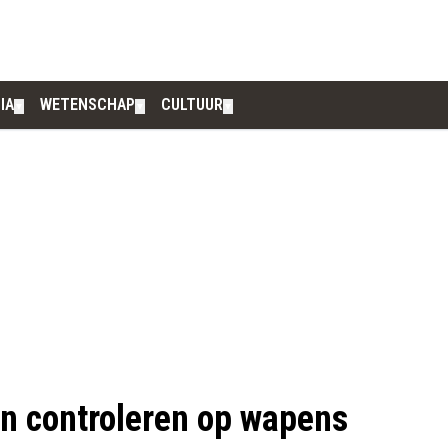
IA
WETENSCHAP
CULTUUR
▼
▼
▼
en controleren op wapens