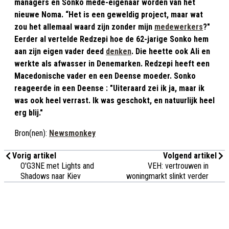
managers en Sonko mede-eigenaar worden van het
nieuwe Noma. “Het is een geweldig project, maar wat
zou het allemaal waard zijn zonder mijn
medewerkers
?"
Eerder al vertelde Redzepi hoe de 62-jarige Sonko hem
aan zijn eigen vader deed
denken
. Die heette ook Ali en
werkte als afwasser in Denemarken. Redzepi heeft een
Macedonische vader en een Deense moeder. Sonko
reageerde in een Deense : "Uiteraard zei ik ja, maar ik
was ook heel verrast. Ik was geschokt, en natuurlijk heel
erg blij."
Bron(nen):
Newsmonkey
Vorig artikel
Volgend artikel
O'G3NE met Lights and
VEH: vertrouwen in
Shadows naar Kiev
woningmarkt slinkt verder