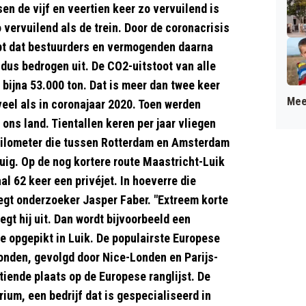
en de vijf en veertien keer zo vervuilend is
o vervuilend als de trein. Door de coronacrisis
opt dat bestuurders en vermogenden daarna
dus bedrogen uit. De CO2-uitstoot van alle
bijna 53.000 ton. Dat is meer dan twee keer
Mee
veel als in coronajaar 2020. Toen werden
ons land. Tientallen keren per jaar vliegen
 kilometer die tussen Rotterdam en Amsterdam
gtuig. Op de nog kortere route Maastricht-Luik
al 62 keer een privéjet. In hoeverre die
egt onderzoeker Jasper Faber. "Extreem korte
egt hij uit. Dan wordt bijvoorbeeld een
e opgepikt in Luik. De populairste Europese
Londen, gevolgd door Nice-Londen en Parijs-
ende plaats op de Europese ranglijst. De
rium, een bedrijf dat is gespecialiseerd in