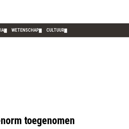
IA
WETENSCHAP
CULTUUR
▼
▼
▼
 enorm toegenomen