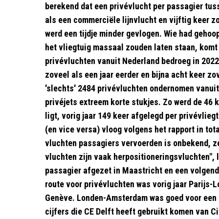
berekend dat een privévlucht per passagier tuss
als een commerciële lijnvlucht en vijftig keer z
werd een tijdje minder gevlogen. Wie had geho
het vliegtuig massaal zouden laten staan, komt 
privévluchten vanuit Nederland bedroeg in 2022 
zoveel als een jaar eerder en bijna acht keer zo
'slechts' 2484 privévluchten ondernomen vanuit 
privéjets extreem korte stukjes. Zo werd de 46
ligt, vorig jaar 149 keer afgelegd per privévlie
(en vice versa) vloog volgens het rapport in tota
vluchten passagiers vervoerden is onbekend, z
vluchten zijn vaak herpositioneringsvluchten", l
passagier afgezet in Maastricht en een volgend
route voor privévluchten was vorig jaar Parijs-
Genève. Londen-Amsterdam was goed voor een ti
cijfers die CE Delft heeft gebruikt komen van Ci