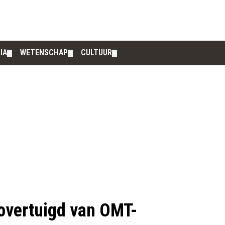
IA
WETENSCHAP
CULTUUR
▼
▼
▼
overtuigd van OMT-