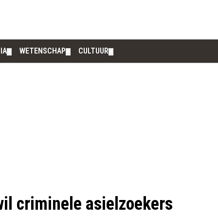
IA
WETENSCHAP
CULTUUR
▼
▼
▼
l criminele asielzoekers