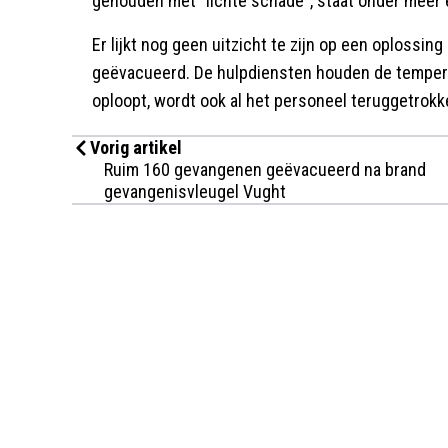
gehouden met "lichte schade", staat onder meer 
Er lijkt nog geen uitzicht te zijn op een oplossin
geëvacueerd. De hulpdiensten houden de temperatu
oploopt, wordt ook al het personeel teruggetrokk
Vorig artikel
Ruim 160 gevangenen geëvacueerd na brand
gevangenisvleugel Vught