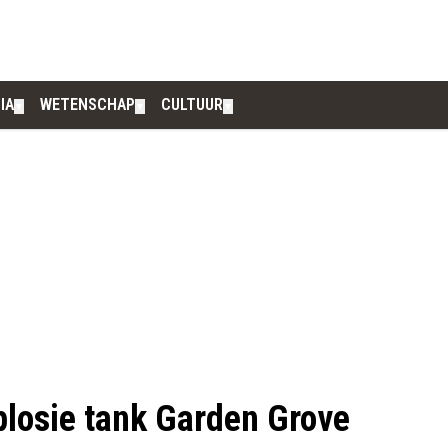
IA
WETENSCHAP
CULTUUR
▼
▼
▼
xplosie tank Garden Grove