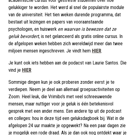
academische cursus voor gestreste studenten over hoe
gelukkiger te worden. Het werd al snel de populairste module
van de universiteit. Het tien weken durende programma, dat
bestaat uit lezingen en papers van vooraanstaande
psychologen, en huiswerk
en waarvan is bewezen dat ze
geluk bevordert
, is net gelanceerd als gratis online cursus. In
de afgelopen weken hebben zich wereldwijd meer dan twee
miljoen mensen ingeschreven. Je vindt hem
HIER
.
Je kunt ook iets hebben aan de podacst van Laurie Santos. Die
vind je
HIER
Sommige dingen kun je ook proberen zonder eerst je te
verdiepen. Neem je deel aan allemaal groepsactiviteiten op
Zoom. Heel leuk, die Vrimibo's met veel schreeuwende
mensen, maar nuttiger voor je geluk is één betekenisvol
gesprek met een ander mens. Een andere tip uit de podcast
en colleges: hou in deze tijd een geluksdagboek bij. Wat in de
afgelopen 24 uur maakte je opgewekt? Na een paar dagen zie
je mogelijk een rode draad. Als je dan ook nog ontdekt waar je