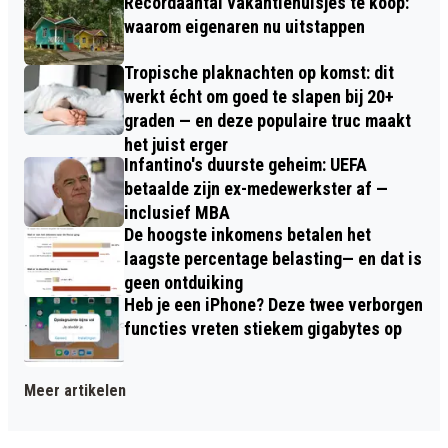
Recordaantal vakantiehuisjes te koop:
waarom eigenaren nu uitstappen
Tropische plaknachten op komst: dit
werkt écht om goed te slapen bij 20+
graden — en deze populaire truc maakt
het juist erger
Infantino's duurste geheim: UEFA
betaalde zijn ex-medewerkster af —
inclusief MBA
De hoogste inkomens betalen het
laagste percentage belasting— en dat is
geen ontduiking
Heb je een iPhone? Deze twee verborgen
functies vreten stiekem gigabytes op
Meer artikelen