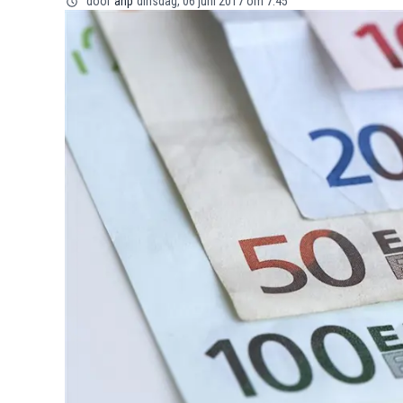
door
anp
dinsdag, 06 juni 2017 om 7:45