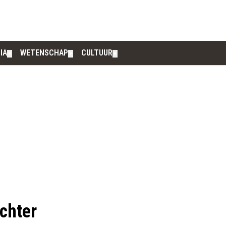
IA
WETENSCHAP
CULTUUR
▼
▼
▼
achter