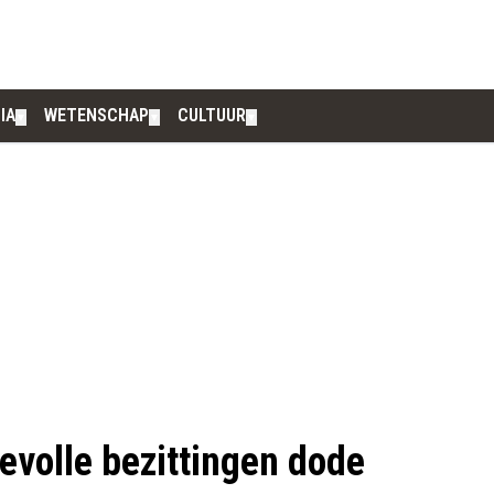
IA
WETENSCHAP
CULTUUR
▼
▼
▼
devolle bezittingen dode