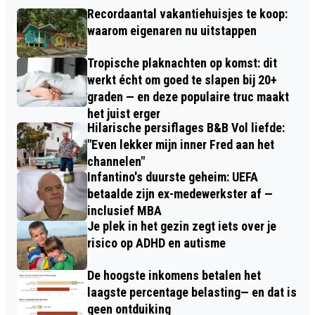
Recordaantal vakantiehuisjes te koop:
waarom eigenaren nu uitstappen
Tropische plaknachten op komst: dit
werkt écht om goed te slapen bij 20+
graden — en deze populaire truc maakt
het juist erger
Hilarische persiflages B&B Vol liefde:
"Even lekker mijn inner Fred aan het
channelen"
Infantino's duurste geheim: UEFA
betaalde zijn ex-medewerkster af —
inclusief MBA
Je plek in het gezin zegt iets over je
risico op ADHD en autisme
De hoogste inkomens betalen het
laagste percentage belasting— en dat is
geen ontduiking