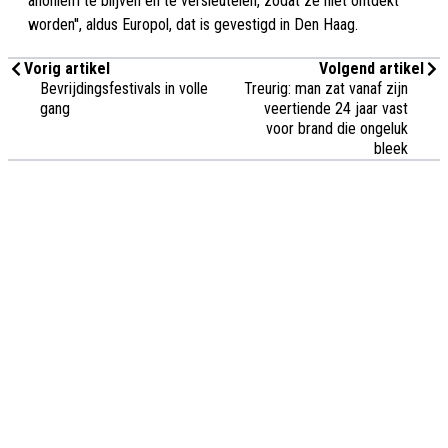
anoniem te blijven en te versleutelen, zodat ze niet ontdekt
worden'', aldus Europol, dat is gevestigd in Den Haag.
Vorig artikel
Volgend artikel
Bevrijdingsfestivals in volle
Treurig: man zat vanaf zijn
gang
veertiende 24 jaar vast
voor brand die ongeluk
bleek