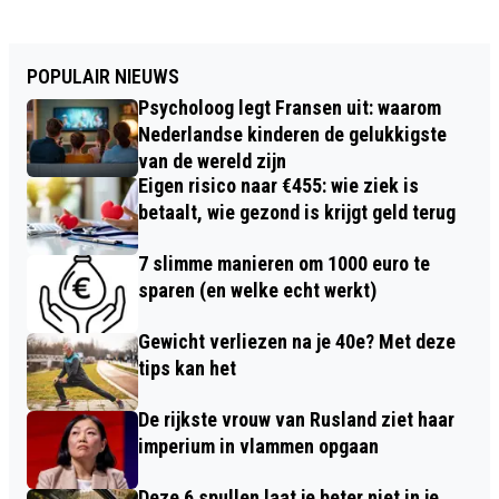
POPULAIR NIEUWS
Psycholoog legt Fransen uit: waarom
Nederlandse kinderen de gelukkigste
van de wereld zijn
Eigen risico naar €455: wie ziek is
betaalt, wie gezond is krijgt geld terug
7 slimme manieren om 1000 euro te
sparen (en welke echt werkt)
Gewicht verliezen na je 40e? Met deze
tips kan het
De rijkste vrouw van Rusland ziet haar
imperium in vlammen opgaan
Deze 6 spullen laat je beter niet in je