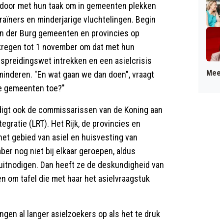
 door met hun taak om in gemeenten plekken
raïners en minderjarige vluchtelingen. Begin
 van der Burg gemeenten en provincies op
 kregen tot 1 november om dat met hun
spreidingswet intrekken en een asielcrisis
Mee
minderen. "En wat gaan we dan doen", vraagt
 de gemeenten toe?"
igt ook de commissarissen van de Koning aan
egratie (LRT). Het Rijk, de provincies en
t gebied van asiel en huisvesting van
ber nog niet bij elkaar geroepen, aldus
s uitnodigen. Dan heeft ze de deskundigheid van
n om tafel die met haar het asielvraagstuk
gen al langer asielzoekers op als het te druk