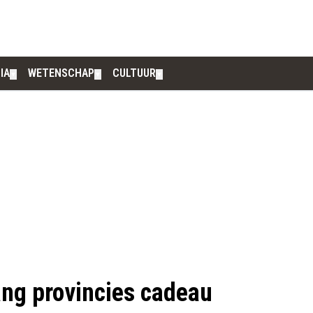
IA
WETENSCHAP
CULTUUR
▼
▼
▼
vang provincies cadeau