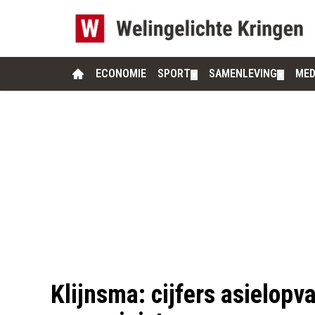
ECONOMIE
SPORT
SAMENLEVING
MED
▼
▼
Klijnsma: cijfers asielop