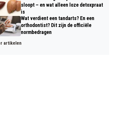
sloopt – en wat alleen loze detoxpraat
is
Wat verdient een tandarts? En een
orthodontist? Dit zijn de officiële
normbedragen
r artikelen