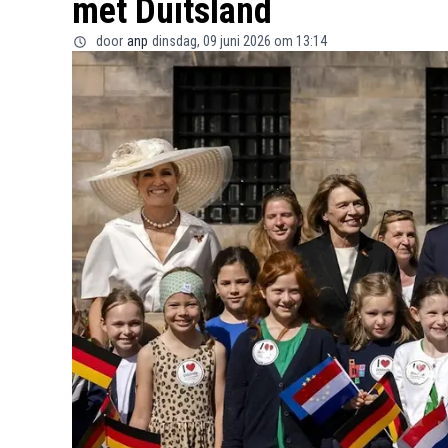
met Duitsland
door
anp
dinsdag, 09 juni 2026 om 13:14