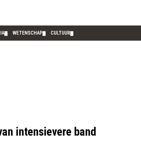
IA
WETENSCHAP
CULTUUR
▼
▼
▼
van intensievere band