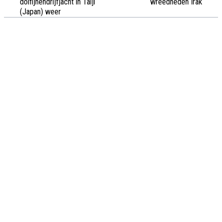
dolfijnendrijfjacht in Taiji
wreedheden Irak
(Japan) weer