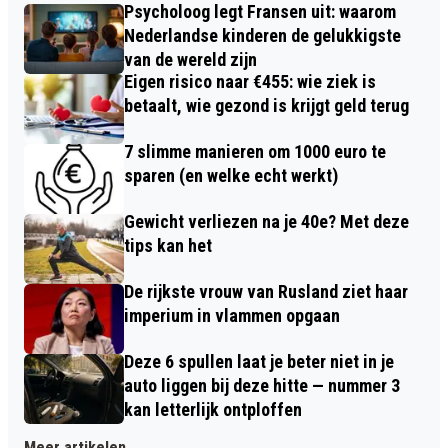
Psycholoog legt Fransen uit: waarom
Nederlandse kinderen de gelukkigste
van de wereld zijn
Eigen risico naar €455: wie ziek is
betaalt, wie gezond is krijgt geld terug
7 slimme manieren om 1000 euro te
sparen (en welke echt werkt)
Gewicht verliezen na je 40e? Met deze
tips kan het
De rijkste vrouw van Rusland ziet haar
imperium in vlammen opgaan
Deze 6 spullen laat je beter niet in je
auto liggen bij deze hitte — nummer 3
kan letterlijk ontploffen
Meer artikelen