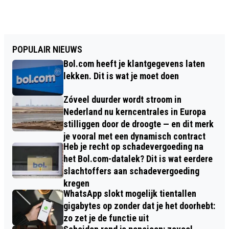
POPULAIR NIEUWS
Bol.com heeft je klantgegevens laten
lekken. Dit is wat je moet doen
Zóveel duurder wordt stroom in
Nederland nu kerncentrales in Europa
stilliggen door de droogte — en dit merk
je vooral met een dynamisch contract
Heb je recht op schadevergoeding na
het Bol.com-datalek? Dit is wat eerdere
slachtoffers aan schadevergoeding
kregen
WhatsApp slokt mogelijk tientallen
gigabytes op zonder dat je het doorhebt:
zo zet je de functie uit