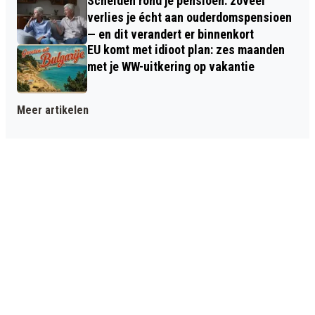
Scheiden rond je pensioen: zoveel
verlies je écht aan ouderdomspensioen
— en dit verandert er binnenkort
EU komt met idioot plan: zes maanden
met je WW-uitkering op vakantie
Meer artikelen