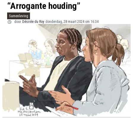
“Arrogante houding”
Samenleving
door
Désirée du Roy
donderdag, 28 maart 2024 om 16:34