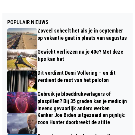
POPULAIR NIEUWS
Zoveel scheelt het als je in september
op vakantie gaat in plaats van augustus
Gewicht verliezen na je 40e? Met deze
tips kan het
Dit verdient Demi Vollering – en dit
verdient de rest van het peloton
Gebruik je bloeddrukverlagers of
plaspillen? Bij 35 graden kan je medicijn
ineens gevaarlijk anders werken
Kanker Joe Biden uitgezaaid en pijnlijk:
zoon Hunter doorbreekt de stilte