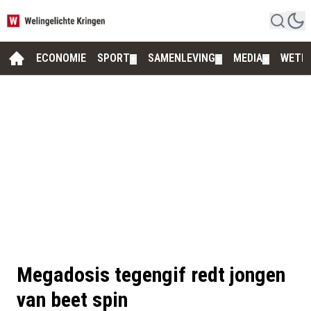
ECONOMIE
SPORT
SAMENLEVING
MEDIA
WETE
▼
▼
▼
Megadosis tegengif redt jongen
van beet spin