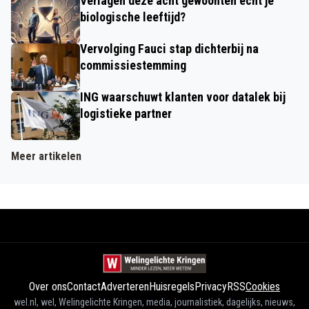
Verlagen déze acht gewoonten echt je
biologische leeftijd?
Vervolging Fauci stap dichterbij na
commissiestemming
ING waarschuwt klanten voor datalek bij
logistieke partner
Meer artikelen
Over ons
Contact
Adverteren
Huisregels
Privacy
RSS
Cookies
wel.nl, wel, Welingelichte Kringen, media, journalistiek, dagelijks, nieuws,